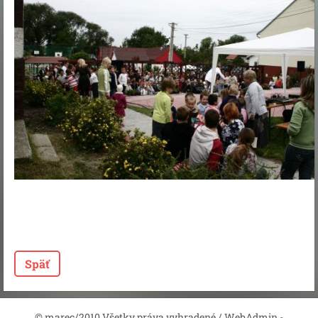
Späť
© marec/2010 Všetky práva vyhradené / WebAdmin -