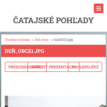
ČATAJSKÉ POHĽADY
Úvodná stránka
>
Deň obce.
>
Iné20112.jpg
DEŇ_OBCE1.JPG
PREDCHÁDZAJÚCI
SPUSTIŤ PREZENTÁCIU
NASLEDUJÚCI