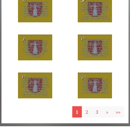
1
2
3
>
>>