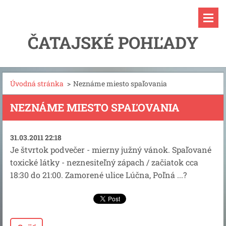
ČATAJSKÉ POHĽADY
Úvodná stránka
>
Neznáme miesto spaľovania
NEZNÁME MIESTO SPAĽOVANIA
31.03.2011 22:18
Je štvrtok podvečer - mierny južný vánok. Spaľované
toxické látky - neznesiteľný zápach / začiatok cca
18:30 do 21:00. Zamorené ulice Lúčna, Poľná ...?